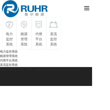
首页
智能、保护、安全电力
电力监控一体化解决方案
智慧平台
智能产品
电力
能源
代维
直流
监控
管理
平台
监控
智慧平台
系统
系统
系统
系统
成功案例
电力监控系统
能源管理系统
代维平台系统
新闻资讯
直流监控系统
Copyright @ 2016-2026 Company name All rights reserved
关于我们
联系我们